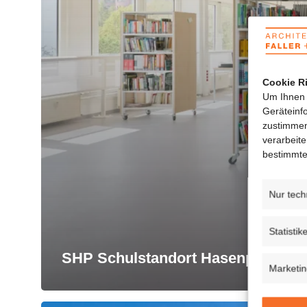
Cookie Ri
Um Ihnen 
Geräteinf
zustimmen
verarbeit
bestimmte
Nur tech
Statistik
SHP Schulstandort Hasenpfade F
Marketi