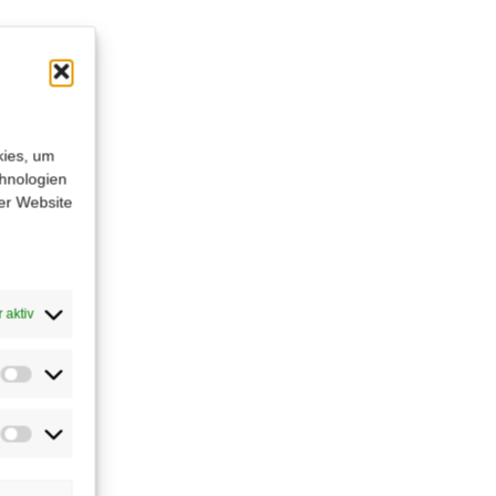
kies, um
chnologien
er Website
n
 aktiv
Statistiken
Marketing