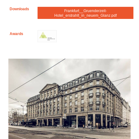
Downloads
Frankfurt__Gruenderzeit-
Hotel_erstrahlt_in_neuem_Glanz.pdf
Awards