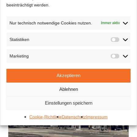
beeinträchtigt werden.
Nur technisch notwendige Cookies nutzen.
Immer aktiv
Statistiken
Statisti
Marketing
Marketi
Hotel Hohenzollern
Akzeptieren
Office Building
Ablehnen
22. Juni 2022
Einstellungen speichern
Cookie-Richtlinie
Datenschutz
Impressum