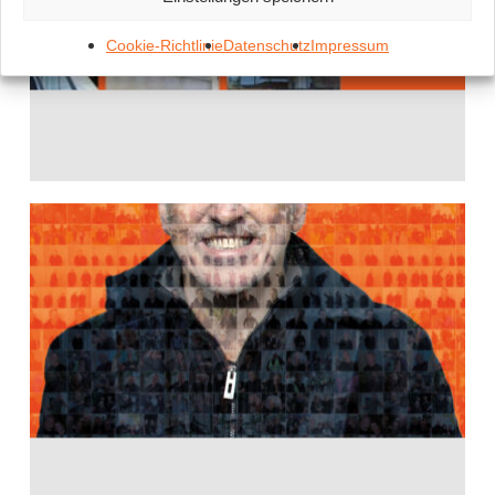
Cookie-Richtlinie
Datenschutz
Impressum
It´s time to say
goodbye
29. November 2023