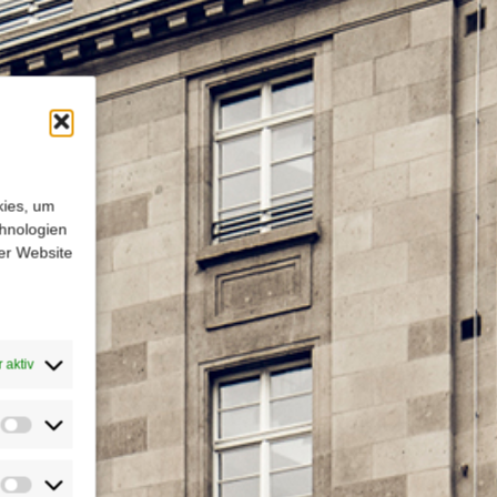
kies, um
chnologien
er Website
n
 aktiv
Statistiken
Marketing