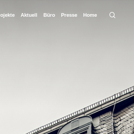
search
ojekte
Aktuell
Büro
Presse
Home