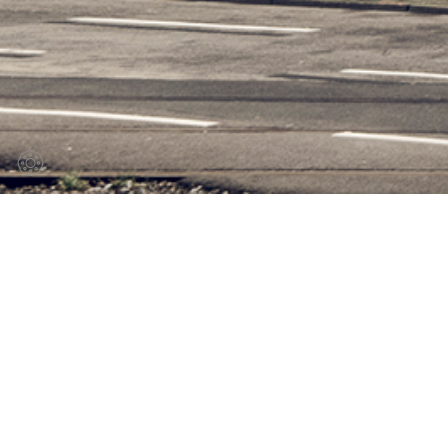
Hotel Hohenzol
Frankfurt
Urban Office RE GmbH c/o Quest Fu
Bauherr