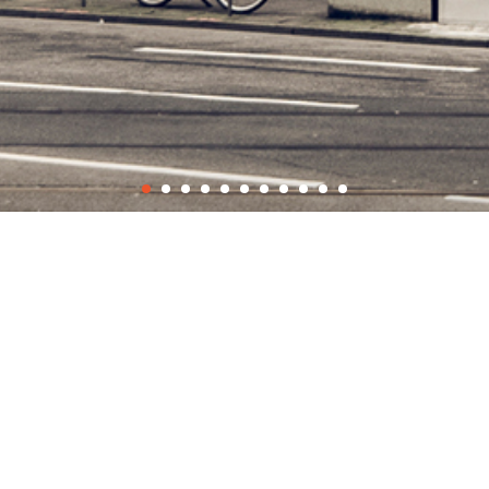
lern
nds GmbH