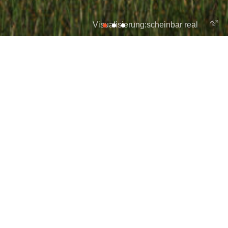
Visualisierung:scheinbar real
Porsche Weissach
Porsche / JPE Engineering GmbH
Bauherr
Weissach
Standort
2012
Zeitraum
Entwurfsplanung
Aufgabe
Konzept
Typ
Entwurf eines Gebäudes für die
Beschreibung
Autoindustrie
Konzipiert für Entwicklungsaufgaben mit